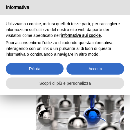
/
IT
EN
Informativa
Utilizziamo i cookie, inclusi quelli di terze parti, per raccogliere
informazioni sull’utilizzo del nostro sito web da parte dei
Menu
visitatori come specificato nell'
informativa sui cookie
.
Puoi acconsentirne l'utilizzo chiudendo questa informativa,
Home
>
Azienda
interagendo con un link o un pulsante al di fuori di questa
Azienda
informativa o continuando a navigare in altro modo.
Rifiuta
Accetta
Scopri di più e personalizza