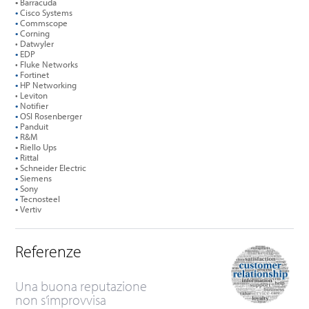
•
Barracuda
•
Cisco Systems
•
Commscope
•
Corning
• Datwyler
•
EDP
• Fluke Networks
•
Fortinet
•
HP Networking
• Leviton
•
Notifier
•
OSI Rosenberger
•
Panduit
•
R&M
•
Riello Ups
•
Rittal
•
Schneider Electric
•
Siemens
•
Sony
•
Tecnosteel
•
Vertiv
Referenze
Una buona reputazione
non s’improvvisa