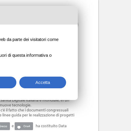
Servizi
Novità
Contatti
Login
vità
>
Ultime notizie
>
Convegno AISIS 2017 Torino.
 web da parte dei visitatori come
Torna all' elenco
uori di questa informativa o
vegno annuale AISIS (Associazione Italiana
Accetta
onvegno è stato “
ehealth e nuovo
onfrontarsi circa 200 professionisti tra CIO
Sanità Digitale italiana e mondiale, in un
 nuove tecnologie.
 c’é il fatto che i documenti congressuali
e linee guida per le realizzazione di progetti
e
ha costituito Data
Grecso
One4