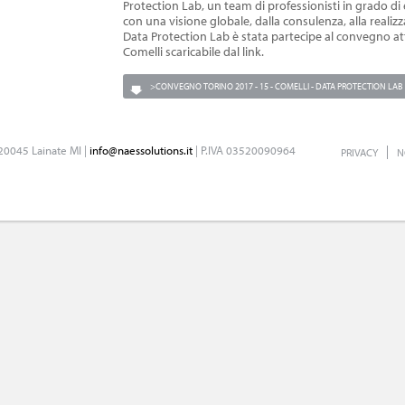
Protection Lab, un team di professionisti in grado di
con una visione globale, dalla consulenza, alla realizz
Data Protection Lab è stata partecipe al convegno a
Comelli scaricabile dal link.
>CONVEGNO TORINO 2017 - 15 - COMELLI - DATA PROTECTION LAB
 20045 Lainate MI |
info@naessolutions.it
| P.IVA 03520090964
PRIVACY
N