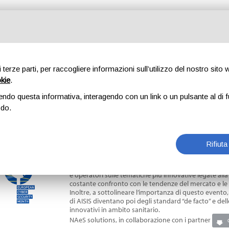
Home
Azienda
Soluzioni
Home
>
No
di terze parti, per raccogliere informazioni sull’utilizzo del nostro sito
17 Torino.
okie
.
endo questa informativa, interagendo con un link o un pulsante al di f
odo.
13
/
10
/
2017
Si è tenuto a Torino nei giorni 12 e 13 Ottobre il con
Sistemi Informativi in Sanità).
Rifiuta
Per il 2017 il tema del gruppo di lavoro Aisis e del C
regolamento europeo protezione dei dati”.
Come ogni anno il Convegno Nazionale di AISIS vede c
e operatori sulle tematiche più innovative legate alla 
costante confronto con le tendenze del mercato e le
Inoltre, a sottolineare l’importanza di questo evento,
di AISIS diventano poi degli standard “de facto” e dell
innovativi in ambito sanitario.
NAeS solutions, in collaborazione con i partner