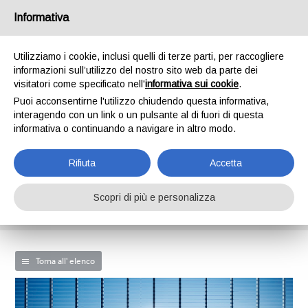
/
IT
EN
Informativa
Utilizziamo i cookie, inclusi quelli di terze parti, per raccogliere
informazioni sull’utilizzo del nostro sito web da parte dei
Menu
visitatori come specificato nell'
informativa sui cookie
.
Puoi acconsentirne l'utilizzo chiudendo questa informativa,
Home
>
Novità
>
Ultime notizie
>
Formazione tecnica Programma
interagendo con un link o un pulsante al di fuori di questa
CCTT di Fluke Networks.
informativa o continuando a navigare in altro modo.
NAeS solutions completa la
formazione tecnica
Rifiuta
Accetta
prevista dal Programma CCTT di
Fluke Networks.
Scopri di più e personalizza
Torna all' elenco