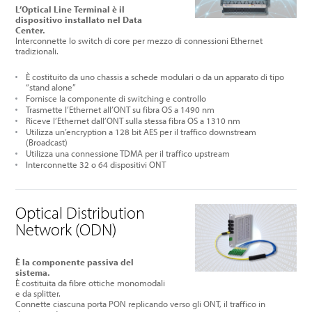
L’Optical Line Terminal è il
dispositivo installato nel Data
Center.
Interconnette lo switch di core per mezzo di connessioni Ethernet
tradizionali.
È costituito da uno chassis a schede modulari o da un apparato di tipo
“stand alone”
Fornisce la componente di switching e controllo
Trasmette l’Ethernet all’ONT su fibra OS a 1490 nm
Riceve l’Ethernet dall’ONT sulla stessa fibra OS a 1310 nm
Utilizza un’encryption a 128 bit AES per il traffico downstream
(Broadcast)
Utilizza una connessione TDMA per il traffico upstream
Interconnette 32 o 64 dispositivi ONT
Optical Distribution
Network (ODN)
È la componente passiva del
sistema.
È costituita da fibre ottiche monomodali
e da splitter.
Connette ciascuna porta PON replicando verso gli ONT, il traffico in