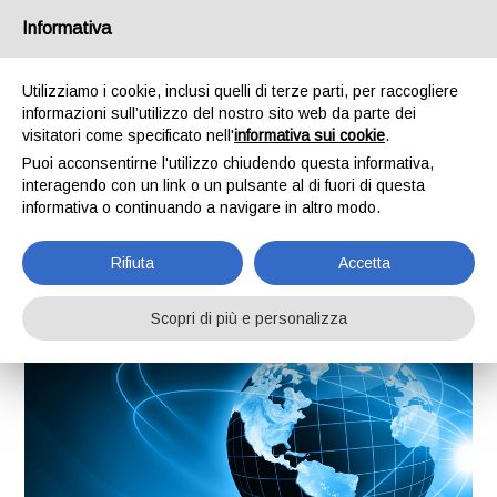
/
IT
EN
Informativa
Utilizziamo i cookie, inclusi quelli di terze parti, per raccogliere
informazioni sull’utilizzo del nostro sito web da parte dei
Menu
visitatori come specificato nell'
informativa sui cookie
.
Puoi acconsentirne l'utilizzo chiudendo questa informativa,
Home
>
Soluzioni
>
Passive Optical LAN
interagendo con un link o un pulsante al di fuori di questa
Passive
informativa o continuando a navigare in altro modo.
Optical LAN
Rifiuta
Accetta
Scopri di più e personalizza