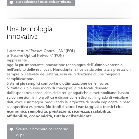
Naes Solutions è un'azienda certificata!
Una tecnologia
innovativa
L’architettura “Passive Optical LAN” (POL)
o “Passive Optical Network” (PON)
rappresenta
oggi
la più importante innovazione tecnologica dell’ultimo ventennio
nell’ambito delle reti locali. N
onostante la ricerca sia orientata a prestazioni
sempre più elevate dei sistemi, essa va in direzione di una maggiore
semplificazione.
Sistemi più semplici comportano ottimizzazione delle risorse.
Si tratta di un nuovo modo di concepire le reti locali, derivato
dall’esperienza
consolidata delle reti geografiche e metropolitane, basato
su connessioni in fibra ottica
e dispositivi elettronici, in grado di veicolare
dati, voce e immagini, modulando la larghezza
di banda impiegata in base
alla specifica esigenza.
Molteplici sono i vantaggi, sia tecnici che
economici: semplicità, prestazioni, sicurezza, scalabilità,
affidabilità, economicità, tutela dell’ambiente.
Scarica la brochure per saperne
di più